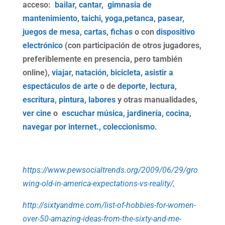
acceso:
bailar
,
cantar,
gimnasia de
mantenimiento
,
taichi,
yoga
,
petanca
,
pasear
,
juegos de mesa
,
cartas
,
fichas
o con
dispositivo
electrónico
(con participación de otros jugadores,
preferiblemente en presencia, pero también
online),
viajar
,
natación
,
bicicleta
,
asistir a
espectáculos de arte
o de
deporte
,
lectura
,
escritura
,
pintura,
labores
y otras manualidades,
ver cine
o
escuchar música
,
jardinería
,
cocina,
navegar por internet.,
coleccionismo
.
https://www.pewsocialtrends.org/2009/06/29/gro
wing-old-in-america-expectations-vs-reality/
,
http://sixtyandme.com/list-of-hobbies-for-women-
over-50-amazing-ideas-from-the-sixty-and-me-