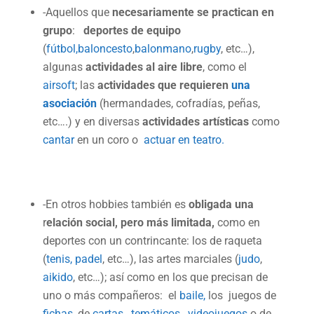
-Aquellos que
necesariamente se practican en
grupo
:
deportes de equipo
(
fútbol,
baloncesto
,
balonmano
,
rugby
, etc…),
algunas
actividades al aire libre
, como el
airsoft
; las
actividades que requieren
una
asociación
(hermandades, cofradías, peñas,
etc….) y en diversas
actividades artísticas
como
cantar
en un coro o
actuar en teatro.
-En otros hobbies también es
obligada una
r
elación social, pero más limitada,
como en
deportes con un contrincante: los de raqueta
(
tenis,
padel
, etc…), las artes marciales (
judo
,
aikido
, etc…); así como en los que precisan de
uno o más compañeros: el
baile,
los juegos de
fichas
, de
cartas
,
temáticos
,
videojuegos
o de