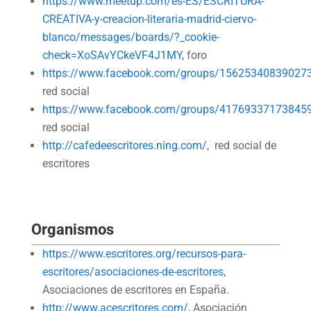
https://www.meetup.com/es-ES/ESCRITURA-
CREATIVA-y-creacion-literaria-madrid-ciervo-
blanco/messages/boards/?_cookie-
check=XoSAvYCkeVF4J1MY,
foro
https://www.facebook.com/groups/15625340839027
red social
https://www.facebook.com/groups/41769337173845
red social
http://cafedeescritores.ning.com/
, red social de
escritores
Organismos
https://www.escritores.org/recursos-para-
escritores/asociaciones-de-escritores
,
Asociaciones de escritores en España.
http://www.acescritores.com/
, Asociación