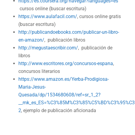
https://es.coursera.org/navegar?languages=es
cursos online (buscar escritura)
https://www.aulafacil.com/
, cursos online gratis
(buscar escritura)
http://publicandoebooks.com/publicar-un-libro-
en-amazon/
, publicación libros
http://megustaescribir.com/
, publicación de
libros
http://www.escritores.org/concursos-espana
,
concursos literarios
https://www.amazon.es/Yerba-Prodigiosa-
Maria-Jesus-
Quesada/dp/1534680608/ref=sr_1_2?
__mk_es_ES=%C3%85M%C3%85%C5%BD%C3%95%C3%91
2
, ejemplo de publicación aficionada