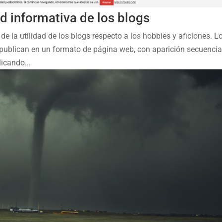
ad informativa de los blogs
 la utilidad de los blogs respecto a los hobbies y aficiones. L
 publican en un formato de página web, con aparición secuencia
icando...