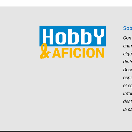
Sob
Con
ani
algú
disf
Desd
esp
el e
info
dest
la s