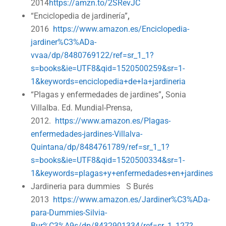
2014
https://amzn.to/2SRevJC
“Enciclopedia de jardinería”
,
2016
https://www.amazon.es/Enciclopedia-
jardiner%C3%ADa-
vvaa/dp/8480769122/ref=sr_1_1?
s=books&ie=UTF8&qid=1520500259&sr=1-
1&keywords=enciclopedia+de+la+jardineria
“Plagas y enfermedades de jardines”
,
Sonia
Villalba. Ed. Mundial-Prensa,
2012.
https://www.amazon.es/Plagas-
enfermedades-jardines-Villalva-
Quintana/dp/8484761789/ref=sr_1_1?
s=books&ie=UTF8&qid=1520500334&sr=1-
1&keywords=plagas+y+enfermedades+en+jardines
Jardineria para dummies S Burés
2013
https://www.amazon.es/Jardiner%C3%ADa-
para-Dummies-Silvia-
Bur%C3%A9s/dp/8432901334/ref=sr_1_127?