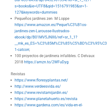
s=books&ie=UTF8&qid=1516791983&sr=1-
127&keywords=dummies
Pequeños jardines zen M Loppe
https://www.amazon.es/Peque%C3%B1os-
jardines-zen-Larousse-Ilustrados-
ebook/dp/B01MV5JNX6/ref=sr_1_1?
__mk_es_ES=%C3%85M%C3%85%C5%BD%C3%95%C3%91
1-catcorr
,
100 proyectos de jardinera infalibles. C Delvaux
2018
https://amzn.to/2WFuDyg
Revistas
https://www.floresyplantas.net/
http://www.verdeesvida.es/
https://www.revistamijardin.es/
https://www.planetahuerto.es/revista
https://www.gardena.com/es/vida-en-el-