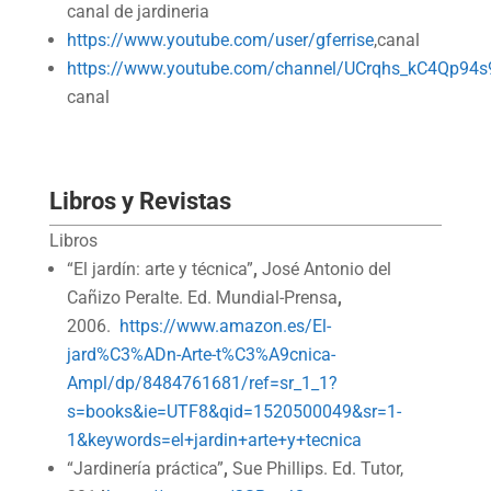
canal de jardineria
https://www.youtube.com/user/gferrise
,canal
https://www.youtube.com/channel/UCrqhs_kC4Qp94s
canal
Libros y Revistas
Libros
“El jardín: arte y técnica”
,
José Antonio del
Cañizo Peralte. Ed. Mundial-Prensa
,
2006.
https://www.amazon.es/El-
jard%C3%ADn-Arte-t%C3%A9cnica-
Ampl/dp/8484761681/ref=sr_1_1?
s=books&ie=UTF8&qid=1520500049&sr=1-
1&keywords=el+jardin+arte+y+tecnica
“Jardinería práctica”
,
Sue Phillips. Ed. Tutor,