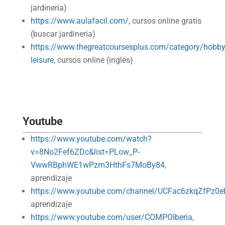
jardineria)
https://www.aulafacil.com/
, cursos online gratis
(buscar jardineria)
https://www.thegreatcoursesplus.com/category/hobby
leisure
, cursos online (inglés)
Youtube
https://www.youtube.com/watch?
v=8No2Fef6ZDc&list=PLow_P-
VwwRBphWE1wPzm3HthFs7MoBy84
,
aprendizaje
https://www.youtube.com/channel/UCFac6zkqZfPz0
aprendizaje
https://www.youtube.com/user/COMPOIberia
,