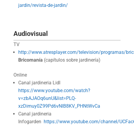
jardin/revista-de-jardin/
Audiovisual
TV
http://www.atresplayer.com/television/programas/bri
Bricomanía
(capítulos sobre jardinería)
Online
Canal jardineria Lidl
https://www.youtube.com/watch?
v=zbAJAOq6unU&list=PLQ-
xzDimuy0Z99Pd6vNlB8KV_PHNtWvCa
Canal jardineria
Infogarden
https://www.youtube.com/channel/UCFa