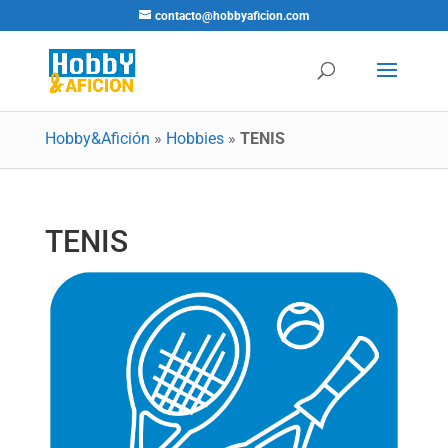
contacto@hobbyaficion.com
Hobby&Afición
»
Hobbies
»
TENIS
TENIS