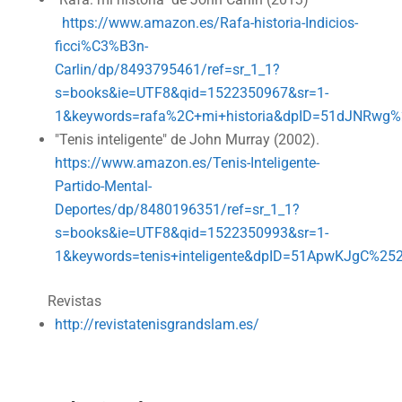
https://www.amazon.es/Rafa-historia-Indicios-
ficci%C3%B3n-
Carlin/dp/8493795461/ref=sr_1_1?
s=books&ie=UTF8&qid=1522350967&sr=1-
1&keywords=rafa%2C+mi+historia&dpID=51dJNRwg%
"Tenis inteligente" de John Murray (2002).
https://www.amazon.es/Tenis-Inteligente-
Partido-Mental-
Deportes/dp/8480196351/ref=sr_1_1?
s=books&ie=UTF8&qid=1522350993&sr=1-
1&keywords=tenis+inteligente&dpID=51ApwKJgC%25
Revistas
http://revistatenisgrandslam.es/