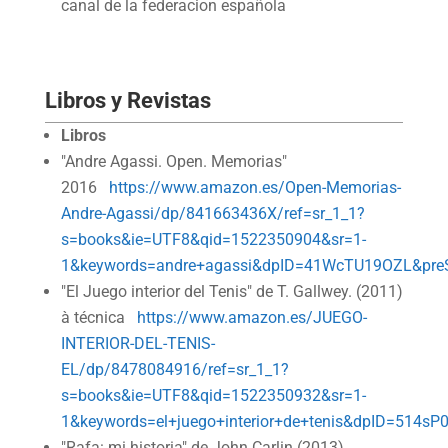
canal de la federacion española
Libros y Revistas
Libros
"Andre Agassi. Open. Memorias"
2016
https://www.amazon.es/Open-Memorias-
Andre-Agassi/dp/841663436X/ref=sr_1_1?
s=books&ie=UTF8&qid=1522350904&sr=1-
1&keywords=andre+agassi&dpID=41WcTU19OZL&preS
"El Juego interior del Tenis" de T. Gallwey. (2011)
à técnica
https://www.amazon.es/JUEGO-
INTERIOR-DEL-TENIS-
EL/dp/8478084916/ref=sr_1_1?
s=books&ie=UTF8&qid=1522350932&sr=1-
1&keywords=el+juego+interior+de+tenis&dpID=514s
"Rafa: mi historia" de John Carlin (2013)