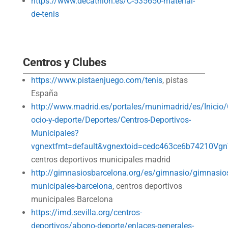
https://www.decathlon.es/C-535650-material-
de-tenis
Centros y Clubes
https://www.pistaenjuego.com/tenis
, pistas
España
http://www.madrid.es/portales/munimadrid/es/Inicio/
ocio-y-deporte/Deportes/Centros-Deportivos-
Municipales?
vgnextfmt=default&vgnextoid=cedc463ce6b74210
centros deportivos municipales madrid
http://gimnasiosbarcelona.org/es/gimnasio/gimnasio
municipales-barcelona
, centros deportivos
municipales Barcelona
https://imd.sevilla.org/centros-
deportivos/abono-deporte/enlaces-generales-