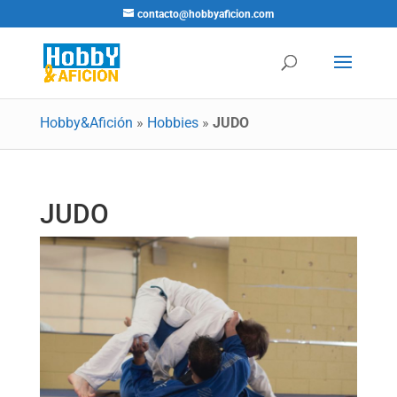
contacto@hobbyaficion.com
Hobby&Afición
»
Hobbies
»
JUDO
JUDO