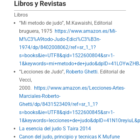
Libros y Revistas
Libros
“Mi metodo de judo”, M.Kawaishi, Editorial
bruguera, 1975
https://www.amazon.es/Mi-
M%C3%A9todo-Judo-Edici%C3%B3n-
1974/dp/8402008062/ref=sr_1_1?
s=books&ie=UTF8&qid=1522600804&sr=1-
1&keywords=mi+metodo+de+judo&dpID=41LOYwZHBJ
“Lecciones de Judo”,
Roberto Ghetti
. Editorial de
Vecci,
2000.
https://www.amazon.es/Lecciones-Artes-
Marciales-Roberto-
Ghetti/dp/8431523409/ref=sr_1_1?
s=books&ie=UTF8&qid=1522600845&sr=1-
1&keywords=lecciones+de+judo&dpID=41N10reyiuL&
La esencia del judo S Taira 2014
Canon del judo, principio y tecnicas K Mufune