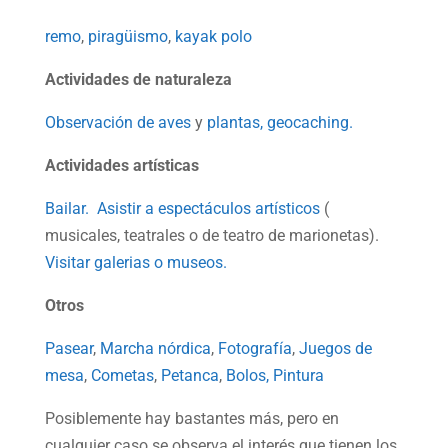
remo
,
piragüismo
,
kayak polo
Actividades de naturaleza
Observación de aves
y
plantas,
geocaching.
Actividades artísticas
Bailar.
Asistir a espectáculos artísticos
(
musicales, teatrales o de teatro de marionetas).
Visitar galerias o museos.
Otros
Pasear
,
Marcha nórdica
,
Fotografía
,
Juegos de
mesa
,
Cometas
,
Petanca
,
Bolos,
Pintura
Posiblemente hay bastantes más, pero en
cualquier caso se observa el interés que tienen los