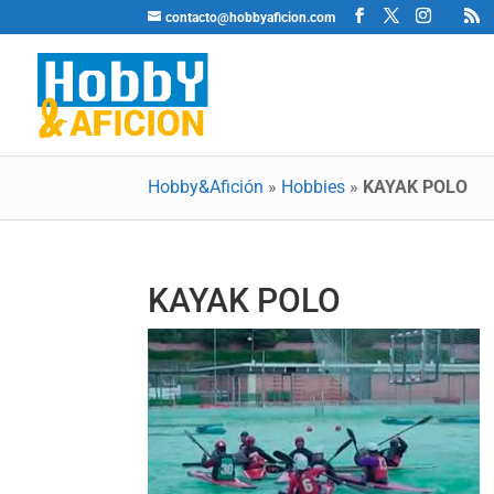
contacto@hobbyaficion.com
Hobby&Afición
»
Hobbies
»
KAYAK POLO
KAYAK POLO