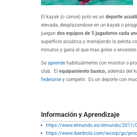
El kayak (o canoe) polo es un
deporte acuát
elevada, desplazandose en un kayak o piragü
juegan
dos equipos de 5 jugadores cada un
superficie acuática y manejando la pelota 
minutos y gana el que mas goles o encestes 
Se
aprende
habitualmente con monitor o pro
club. El
equipamiento basico,
además del ka
federarse
y competir. Es un deporte con mucho
Información y Aprendizaje
https://www.elmundo.es/elmundo/2011/
https://www.iberdrola.com/wcorp/gc/pro