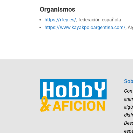
Organismos
https://rfep.es/
, federación española
https://www.kayakpoloargentina.com/
, A
Sob
Con
ani
algú
disf
Desd
esp