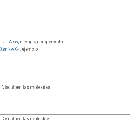
xnEaUWxw
, ejemplo,campeonato
JZXsnNwX4
, ejemplo
 Disculpen las molestias
 Disculpen las molestias