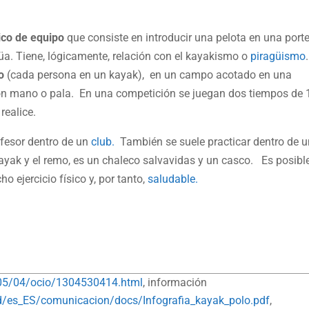
ico de equipo
que consiste en introducir una pelota en una porte
a. Tiene, lógicamente, relación con el kayakismo o
piragüismo
o
(cada persona en un kayak), en un campo acotado en una
con mano o pala. En una competición se juegan dos tiempos de 
realice.
fesor dentro de un
club.
También se suele practicar dentro de u
yak y el remo, es un chaleco salvavidas y un casco. Es posibl
 ejercicio físico y, por tanto,
saludable.
05/04/ocio/1304530414.html
, información
d/es_ES/comunicacion/docs/Infografia_kayak_polo.pdf
,