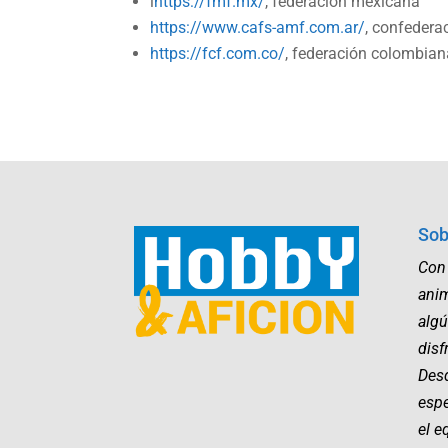
l
https://fmf.mx/
, federación mexicana
https://www.cafs-amf.com.ar/
, confedera
https://fcf.com.co/
, federación colombia
Sob
Con
ani
algú
disf
Desd
esp
el e