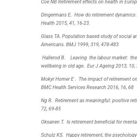
Coe NB Retirement effects on health in Euro
Dingermans E. How do retirement dynamics in
Health 2015, 41, 16-23.
Glass TA. Population based study of social an
Americans. BMJ 1999, 319, 478-483
Hallerod B. Leaving the labour market: the 
wellbeing in old age. Eur J Ageing 2013, 10,
Mokyr Horner E . The impact of retirement o
BMC Health Services Research 2016, 16, 68
Ng R. Retirement as meaningful: positive ret
72, 69-85
Oksanen T. Is retirement beneficial for ment
Schulz KS. Happy retirement, the psychology