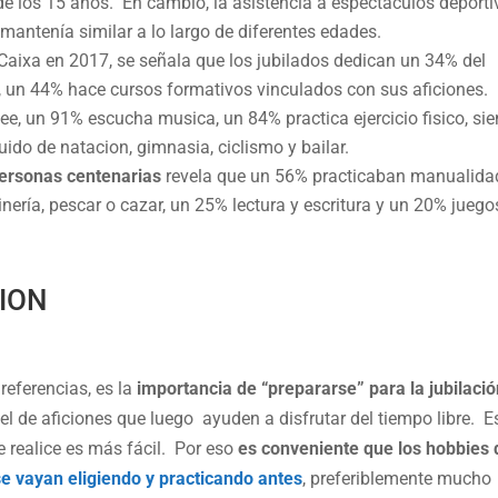
de los 15 años. En cambio, la asistencia a espectáculos deporti
mantenía similar a lo largo de diferentes edades.
Caixa en 2017, se señala que los jubilados dedican un 34% del
s, un 44% hace cursos formativos vinculados con sus aficiones.
lee, un 91% escucha musica, un 84% practica ejercicio fisico, si
uido de natacion, gimnasia, ciclismo y bailar.
personas centenarias
revela que un 56% practicaban manualida
inería, pescar o cazar, un 25% lectura y escritura y un 20% juego
ION
referencias, es la
importancia de “prepararse” para la jubilaci
el de aficiones que luego ayuden a disfrutar del tiempo libre. E
 realice es más fácil. Por eso
es conveniente que los hobbies
e vayan eligiendo y practicando antes
, preferiblemente mucho