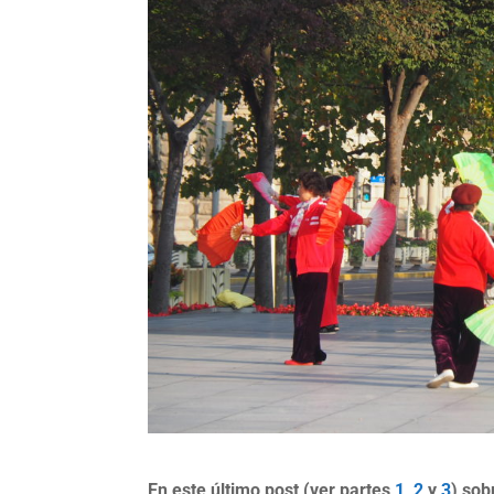
En este último post (ver partes
1,
2
y
3
) sob