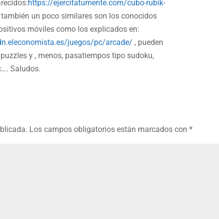
arecidos:
https://ejercitatumente.com/cubo-rubik-
o también un poco similares son los conocidos
ositivos móviles como los explicados en:
dn.eleconomista.es/juegos/pc/arcade/
, pueden
s puzzles y , menos, pasatiempos tipo sudoku,
c…. Saludos.
ublicada.
Los campos obligatorios están marcados con
*