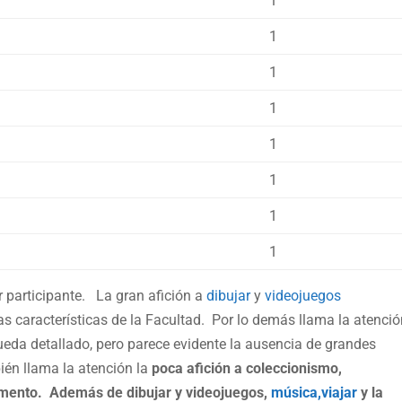
1
1
1
1
1
1
1
1
r participante. La gran afición a
dibujar
y
videojuegos
 características de la Facultad. Por lo demás llama la atenci
ueda detallado, pero parece evidente la ausencia de grandes
bién llama la atención la
poca afición a coleccionismo,
umento.
Además de dibujar y videojuegos,
música,
viajar
y la