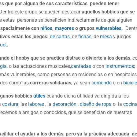
es que por alguna de sus características pueden tener
entro este grupo se pueden destacar
aquellos hobbies que se
e estas personas se beneficien indirectamente de que alguien
especialmente con
niños
,
mayores
o grupos
vulnerables.
Dent
tivos están los juegos:
de cartas,
de
fichas
, de
mesa
y juegos
uet
.
ndo el hobby que se practica distrae o divierte a los demás
, 
gia
, o las actuaciones musicales
,cantadas
o con
instrumentos
;
s más vulnerables, como personas en residencias o en hospitales
dades como las
carreras solidarias
, ya sean
corriendo
o en
bicicle
algunos hobbies
útiles
cuando dicha utilidad va dirigida a los
la
costura
, las
labores
, la
decoración
,
diseño de ropa
o la
cocina
frecemos a amigos o conocidos, que se benefician de nuestras
ilitar el ayudar a los demás, pero ya la práctica adecuada d