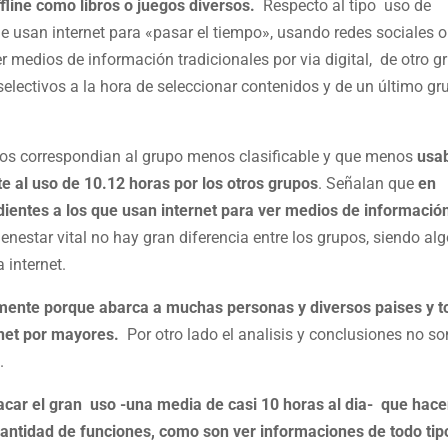
fline como libros o juegos diversos.
Respecto al tipo uso de
que usan internet para «pasar el tiempo», usando redes sociales o
er medios de información tradicionales por via digital, de otro g
selectivos a la hora de seleccionar contenidos y de un último g
asos correspondian al grupo menos clasificable y que menos
usa
te al uso de 10.12 horas por los otros grupos
. Señalan que
en
entes a los que usan internet para ver medios de informació
nestar vital no hay gran diferencia entre los grupos, siendo al
 internet.
lmente porque abarca a muchas personas y diversos paises y t
rnet por mayores.
Por otro lado el analisis y conclusiones no so
.
acar el gran uso -una media de casi 10 horas al dia- que hac
antidad de funciones, como son ver informaciones de todo tip