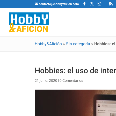
contacto@hobbyaficion.com
Hobby&Afición
»
Sin categoría
»
Hobbies: el
Hobbies: el uso de int
21 junio, 2020
|
0 Comentarios