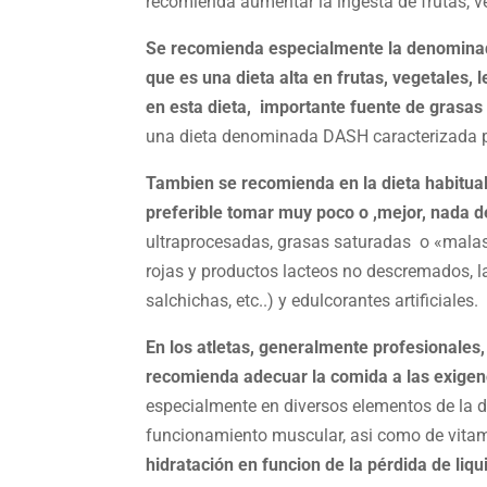
recomienda aumentar la ingesta de frutas, ve
Se recomienda especialmente la denominada
que es una dieta alta en frutas, vegetales, 
en esta dieta, importante fuente de grasas
una dieta denominada DASH caracterizada po
Tambien se recomienda en la dieta habitua
preferible tomar muy poco o ,mejor, nada d
ultraprocesadas, grasas saturadas o «malas
rojas y productos lacteos no descremados, l
salchichas, etc..) y edulcorantes artificiales.
En los atletas, generalmente profesionales
recomienda adecuar la comida a las exigenc
especialmente en diversos elementos de la d
funcionamiento muscular, asi como de vitam
hidratación en funcion de la pérdida de liqu