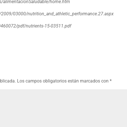
.es/alimentacionSaludable/home.htm
t/2009/03000/nutrition_and_athletic_performance.27.aspx
0460072/pdf/nutrients-15-03511.pdf
ublicada.
Los campos obligatorios están marcados con
*