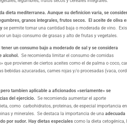
getales, legumbres, frutos secos y cereales integrales.
 dieta mediterranea. Aunque su definicion varia, se conside
legumbres, granos integrales, frutos secos. El aceite de oliva e
 y
se permite tomar una cantidad baja o moderada de vino. Exis
r un bajo consumo de grasas y alto de frutas y vegetales.
l tener un consumo bajo a moderado de sal y se considera
e alcohol.
Se recomienda limitar el consumo de comidas
» que provienen de ciertos aceites como el de palma o coco, ca
as bebidas azucaradas, carnes rojas y/o procesadas (vaca, cord
, pero tambien aplicable a aficionados «seriamente» se
ias del ejercicio.
Se recomienda aumentar el aporte
ieta, como carbohidratos, proteinas, de especial importancia en
inas y minerales. Se destaca la importancia de una
adecuada
ido por sudor.
Hay dietas especiales
como la dieta cetogénica, 