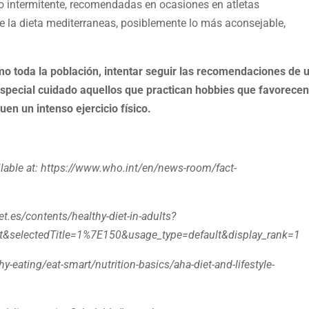
o intermitente, recomendadas en ocasiones en atletas
 la dieta mediterraneas, posiblemente lo más aconsejable,
mo toda la población, intentar seguir las recomendaciones de 
especial cuidado aquellos que practican hobbies que favorecen
uen un intenso ejercicio físico.
ilable at: https://www.who.int/en/news-room/fact-
.es/contents/healthy-diet-in-adults?
t&selectedTitle=1%7E150&usage_type=default&display_rank=1
y-eating/eat-smart/nutrition-basics/aha-diet-and-lifestyle-