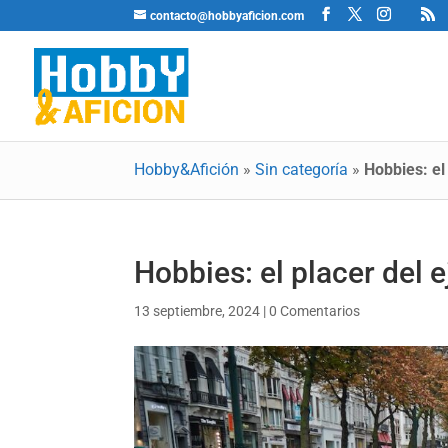
contacto@hobbyaficion.com
Hobby&Afición
»
Sin categoría
»
Hobbies: el 
Hobbies: el placer del e
13 septiembre, 2024
|
0 Comentarios