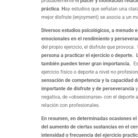
probablemente e
l placer y motivación relac
práctica
.
H
ay estudios que señalan una cla
mejor disfrute (enjoyment) se asocia a un may
Diversos estudios psicológicos, a menudo e
emocionales en el rendimiento y perseveran
del propio ejercicio, el disfrute que provoca.
persona a practicar el ejercicio o deporte
también pueden tener gran importancia.
Est
ejercicio físico o deporte a nivel no profesi
sensación de competencia y la capacidad de
importante de disfrute y de perseverancia
y
negativa, de «obsesionarse» con el deporte 
relación con profesionales.
En resumen, en determinadas ocasiones el ej
del aumento de ciertas sustancias en el cer
intensidad o frecuencia del ejercicio practi