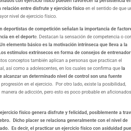
ionados con ejercicio físico pueden favorecer la persistencia e
ra
relación entre disfrute y ejercicio físico
en el sentido de que u
or nivel de ejercicio físico.
n deportistas de competición señalan la importancia de factor
cia en el deport
e. Destacan la sensación de competencia o con
Un elemento básico es la motivación intrínseca que lleva a la
. Los estímulos extrínsecos en forma de consejos de entrenador
os conceptos también aplican a personas que practican el
onal, así como a adolescentes, en los cuales se confirma que
la
 alcanzar un determinado nivel de control son una fuente
 progresión en el ejercicio. Por otro lado, existe la posibilidad,
a manera de adicción, pero esto es poco probable en aficionado
ercicio físico genera disfrute y felicidad, posiblemente a tra
ebro. Dicho placer se relaciona generalmente con el nivel de
cado. Es decir, el practicar un ejercicio físico con asiduidad pu