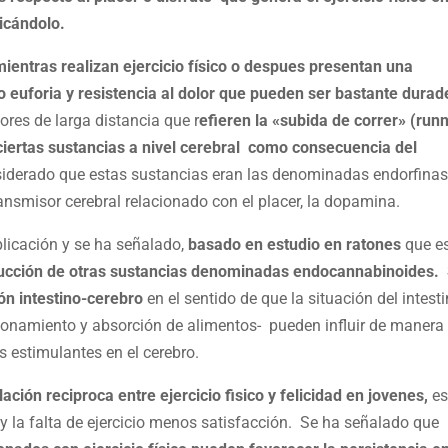
icándolo.
ntras realizan ejercicio físico o despues presentan una
so euforia y resistencia al dolor que pueden ser bastante durad
res de larga distancia que r
efieren la «subida de correr» (runn
ciertas sustancias a nivel cerebral como consecuencia del
derado que estas sustancias eran las denominadas endorfinas
ansmisor cerebral relacionado con el placer, la dopamina.
licación y se ha señalado,
basado en estudio en ratones
que e
ucción de otras sustancias denominadas endocannabinoides.
ón intestino-cerebro
en el sentido de que la situación del intest
ionamiento y absorción de alimentos- pueden influir de manera
 estimulantes en el cerebro.
lación reciproca entre ejercicio fisico y felicidad en jovenes,
e
ad y la falta de ejercicio menos satisfacción. Se ha señalado que