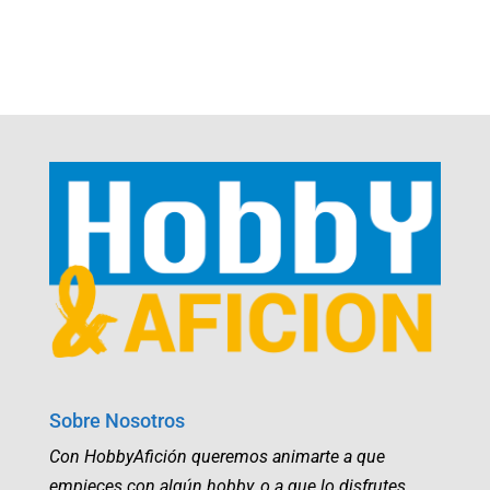
Sobre Nosotros
Con HobbyAfición queremos animarte a que
empieces con algún hobby, o a que lo disfrutes