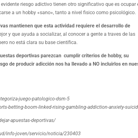
vidente riesgo adictivo tienen otro significativo que es ocupar 
arse a un hobby «sano», tanto a nivel fisico como psicológico.
ivas mantienen que esta actividad requiere el desarrollo de
jor y que ayuda a socializar, al conocer a gente a traves de las
pero no está clara su base científica.
estas deportivas parezcan cumplir criterios de hobby, su
sgo de producir adicción nos ha llevado a NO incluirlos en nue
egoriza-juego-patologico-dsm-5
-betting-boom-linked-rising-gambling-addiction-anxiety-suicid
dejar-apuestas-deportivas/
d/info-joven/servicio/noticia/230403