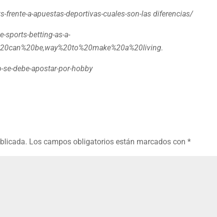
-frente-a-apuestas-deportivas-cuales-son-las diferencias/
sports-betting-as-a-
g%20can%20be,way%20to%20make%20a%20living.
o-se-debe-apostar-por-hobby
ublicada.
Los campos obligatorios están marcados con
*