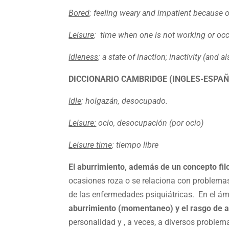
Bored
: feeling weary and impatient because on
Leisure
: time when one is not working or occ
Idleness
: a state of inaction; inactivity (and 
DICCIONARIO CAMBRIDGE (INGLES-ESPAÑ
Idle
: holgazán, desocupado.
Leisure:
ocio, desocupación (por ocio)
Leisure time
: tiempo libre
El aburrimiento, además de un concepto fil
ocasiones roza o se relaciona con problemas
de las enfermedades psiquiátricas. En el ámb
aburrimiento (momentaneo) y el rasgo de ab
personalidad y , a veces, a diversos problem