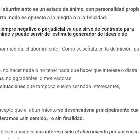
l aburrimiento es un estado de ánimo, con personalidad propi
to modo es opuesto a la alegría o a la felicidad.
iempre negativo o perjudicial
ya
que sirve de contraste para
ánimo y
puede servir de estímulo generador de ideas
o de
r medida, el aburrimiento. Como se señala en la definición, p
o
, no hacer nada o no tener nada que hacer que interese o distrai
as
, no agradables o motivadoras.
 situaciones
que tampoco suelen ser nada interesantes,
ncepto que el aburrimiento
se desencadena principalmente cu
eramos «sin sentido» o sin finalidad.
bies y aficiones
nos interesa
sólo el
aburrimiento por ausencia