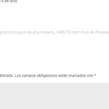
 o de ocio.
o-gratis/concepto-de-aburrimiento_1995733.htm’>Foto de Person
ublicada.
Los campos obligatorios están marcados con
*