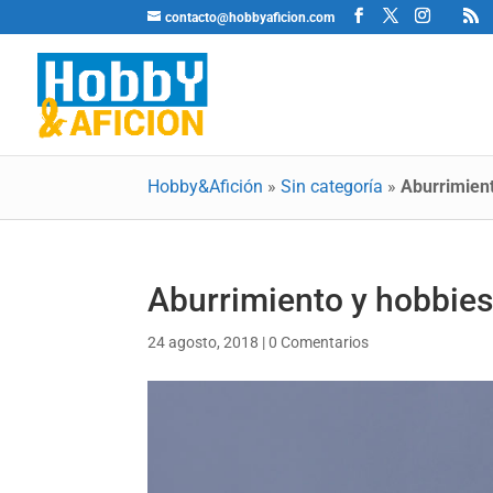
contacto@hobbyaficion.com
Hobby&Afición
»
Sin categoría
»
Aburrimient
Aburrimiento y hobbies 
24 agosto, 2018
|
0 Comentarios