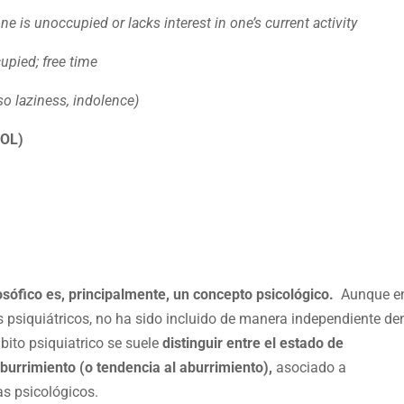
e is unoccupied or lacks interest in one’s current activity
upied; free time
also laziness, indolence)
OL)
osófico es, principalmente, un concepto psicológico.
Aunque e
 psiquiátricos, no ha sido incluido de manera independiente de
ito psiquiatrico se suele
distinguir entre el estado de
urrimiento (o tendencia al aburrimiento),
asociado a
as psicológicos.