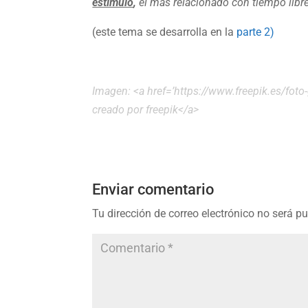
estímulo
,
el más relacionado con tiempo libre
(este tema se desarrolla en la
parte 2)
Imagen: <a href=’https://www.freepik.es/fot
creado por freepik</a>
Enviar comentario
Tu dirección de correo electrónico no será p