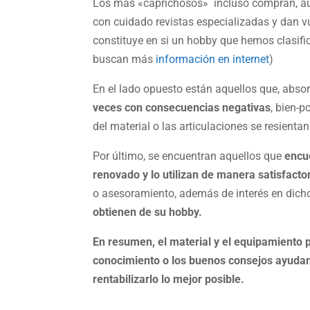
Los más «caprichosos» incluso compran, aun
con cuidado revistas especializadas y dan vu
constituye en si un hobby que hemos clasifi
buscan más
información en internet
)
En el lado opuesto están aquellos que, absorb
veces con consecuencias negativas
, bien-p
del material o las articulaciones se resient
Por último, se encuentran aquellos que
encue
renovado y lo utilizan de manera satisfacto
o asesoramiento, además de interés en dich
obtienen de su hobby.
En resumen, el material y el equipamiento p
conocimiento o los buenos consejos ayudan
rentabilizarlo lo mejor posible.