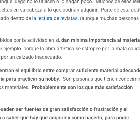
que luego no lo utilicen o lo hagan poco. Muchos de ellos lee
eltas en su cabeza a lo que podrían adquirir. Parte de esta acti
cado dentro de
la lectura de revistas
. (aunque muchas personas
idos por la actividad en sí,
dan mínima importancia al material
or ejemplo- porque la obra artistica se estropee por la mala cali
an por un calzado inadecuado.
ntran el equilibrio entre comprar suficiente material adecuad
ria para practicar su hobby
. Son personas que tienen conocimi
os materiales.
Probablemente son los que más satisfacción
ueden ser fuentes de gran satisfacción o frustración y el
 a saber qué hay que adquirir y cómo hacerlo, para poder