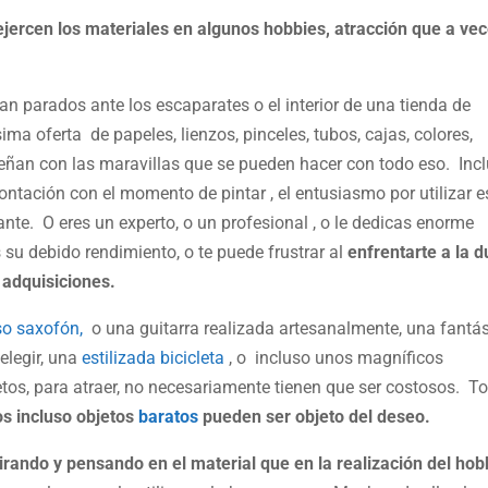
jercen los materiales en algunos hobbies, atracción que a ve
n parados ante los escaparates o el interior de una tienda de
ima oferta de papeles, lienzos, pinceles, tubos, cajas, colores,
eñan con las maravillas que se pueden hacer con todo eso. Inc
ontación con el momento de pintar , el entusiasmo por utilizar 
nte. O eres un experto, o un profesional , o le dedicas enorme
su debido rendimiento, o te puede frustrar al
enfrentarte a la d
 adquisiciones.
so saxofón,
o una guitarra realizada artesanalmente, una fantás
elegir, una
estilizada bicicleta
, o incluso unos magníficos
etos, para atraer, no necesariamente tienen que ser costosos. T
s incluso objetos
baratos
pueden ser objeto del deseo.
ando y pensando en el material que en la realización del hob