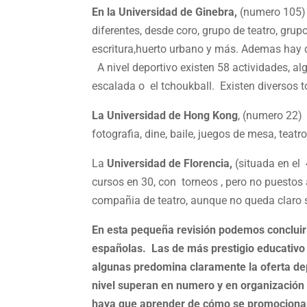
En la Universidad de Ginebra,
(numero 105) h
diferentes, desde coro, grupo de teatro, grupo
escritura,huerto urbano y más. Ademas hay 
A nivel deportivo existen 58 actividades, alg
escalada o el tchoukball. Existen diversos t
La Universidad de Hong Kong
, (numero 22) 
fotografia, dine, baile, juegos de mesa, teatr
La
Universidad de Florencia,
(situada en el 
cursos en 30, con torneos , pero no puestos al
compañia de teatro, aunque no queda claro 
En esta pequeña revisión podemos concluir 
españolas. Las de más prestigio educativo 
algunas predomina claramente la oferta dep
nivel superan en numero y en organización
haya que aprender de cómo se promocionan 