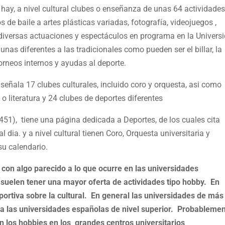
ay, a nivel cultural clubes o enseñanza de unas 64 actividade
s de baile a artes plásticas variadas, fotografía, videojuegos ,
diversas actuaciones y espectáculos en programa en la Univers
unas diferentes a las tradicionales como pueden ser el billar, la
orneos internos y ayudas al deporte.
señala 17 clubes culturales, incluido coro y orquesta, asi como
o o literatura y 24 clubes de deportes diferentes
451), tiene una página dedicada a Deportes, de los cuales cita
 dia. y a nivel cultural tienen Coro, Orquesta universitaria y
su calendario.
con algo parecido a lo que ocurre en las universidades
suelen tener una mayor oferta de actividades tipo hobby. En
ortiva sobre la cultural. En general las universidades de más
 a las universidades españolas de nivel superior. Probableme
los hobbies en los grandes centros universitarios