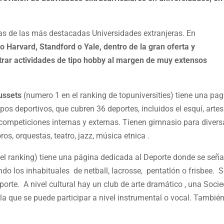
s de las más destacadas Universidades extranjeras. En
 Harvard, Standford o Yale, dentro de la gran oferta y
ntrar actividades de tipo hobby al margen de muy extensos
ussets
(numero 1 en el ranking de topuniversities) tiene una pa
pos deportivos, que cubren 36 deportes, incluidos el esquí, artes
 competiciones internas y externas. Tienen gimnasio para diver
os, orquestas, teatro, jazz, música etnica .
el ranking) tiene una página dedicada al Deporte donde se señ
do los inhabituales de netball, lacrosse, pentatlón o frisbee. 
porte. A nivel cultural hay un club de arte dramático , una Soci
 la que se puede participar a nivel instrumental o vocal. Tambié