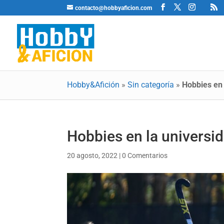
contacto@hobbyaficion.com
Hobby&Afición
»
Sin categoría
»
Hobbies en 
Hobbies en la universid
20 agosto, 2022
|
0 Comentarios