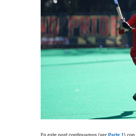
En este post continuamos (ver
Parte 1
) con