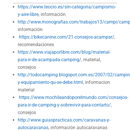
https://www.teocio.es/sin-categoria/campismo-
y-aire-libre
, información
http://www.monografias.com/trabajos13/campi/camp
información
https://bikecanine.com/21-consejos-acampar/
,
recomendaciones
https://www.viajaporlibre.com/blog/material-
para-ir-de-acampada-camping/
, material,
consejos
http://todocamping.blogspot.com.es/2007/02/campin
y-equipamiento-qu-se-debe.html
, informacion
material
https://www.mochileandoporelmundo.com/consejos-
para-ir-de-camping-y-sobrevivir-para-contarlo/
,
consejos
http://www.guiaspracticas.com/caravanas-y-
autocaravanas
, información autocaravanas