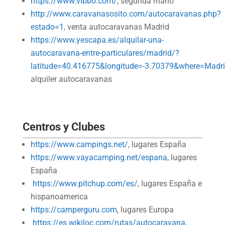
https://www.vibbo.com/
, segunda mano
http://www.caravanasosito.com/autocaravanas.php?
estado=1
, venta autocaravanas Madrid
https://www.yescapa.es/alquilar-una-
autocaravana-entre-particulares/madrid/?
latitude=40.416775&longitude=-3.70379&where=Madr
alquiler autocaravanas
Centros y Clubes
https://www.campings.net/
, lugares España
https://www.vayacamping.net/espana
, lugares
España
https://www.pitchup.com/es/
, lugares España e
hispanoamerica
https://camperguru.com
, lugares Europa
https://es.wikiloc.com/rutas/autocaravana
,