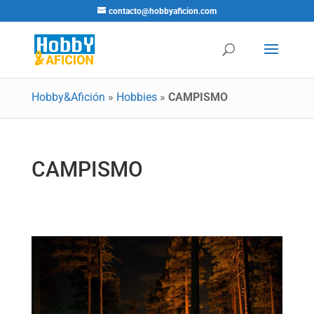
contacto@hobbyaficion.com
Hobby&Afición
»
Hobbies
»
CAMPISMO
CAMPISMO