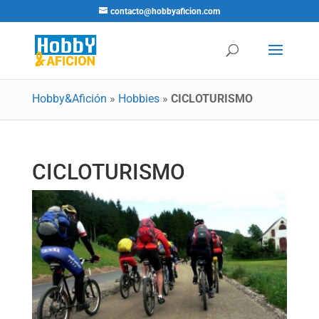
contacto@hobbyaficion.com
Hobby&Afición
»
Hobbies
»
CICLOTURISMO
CICLOTURISMO