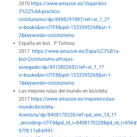
2010
https://www.amazon.es/Viajar-bici-
2%C2%AA-practico-
cicloturismo/dp/8498291887/ref=sr_1_2?
s=books&ie=UTF8&qid=1533395268&sr=1-
2&keywords=cicloturismo
España en bici. P Tortosa
2017
https://www.amazon.es/Espa%C3%B1a-
bici-Cicloturismo-alforjas-
sosegado/dp/8415802692/ref=sr_1_1?
s=books&ie=UTF8&qid=1533395268&sr=1-
1&keywords=cicloturismo
Las mejores rutas del mundo en bicicleta.
2017
https://www.amazon.es/mejores-rutas-
mundo-bicicleta-
Aventura/dp/8408170228/ref=pd_sim_14_1?
_encoding=UTF8&pd_rd_i=8408170228&pd_rd_r=856d
97f8-11e8-b991-