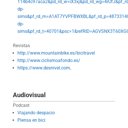
114b4c97aca2&pd_rd_w=iX3xj&pd_rd_wg=4rUfJ&pf_rd
dp-
sims&pf_rd_m=A1AT7YVPFBWXBL&pf_rd_p=4873314
dp-
sims&pf_rd_t=40701&psc=1&refRID=AGVSNX3T60X
Revistas
http://www.mountainbike.es/bicitravel
http://www.ciclismoafondo.es/
https://www.desnivel.com
,
Audiovisual
Podcast
Viajando despacio
Piensa en bici