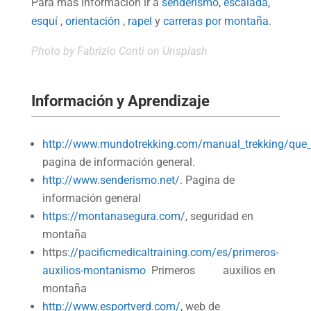
Para más información ir a
senderismo,
escalada,
esquí
,
orientación
,
rapel
y
carreras por montaña
.
Photo by
Fabrizio Conti
on Unsplash
Información y Aprendizaje
http://www.mundotrekking.com/manual_trekking/que_
pagina de información general.
http://www.senderismo.net/
. Pagina de
información general
https://montanasegura.com/
, seguridad en
montaña
https
://pacificmedicaltraining.com/es/primeros-
auxilios-montanismo
Primeros auxilios en
montaña
http://www.esportverd.com/
, web de