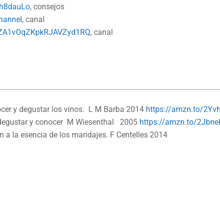
Th8dauLo
, consejos
hannel
, canal
CCZA1vOqZKpkRJAVZyd1RQ
, canal
ocer y degustar los vinos. L M Barba 2014
https://amzn.to/2Yv
r, degustar y conocer M Wiesenthal 2005
https://amzn.to/2Jbn
 a la esencia de los maridajes. F Centelles 2014