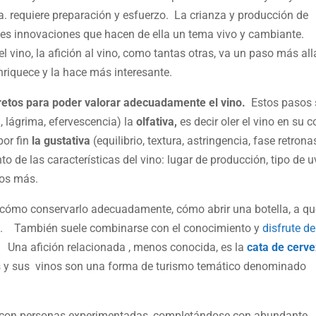
. requiere preparación y esfuerzo. La crianza y producción de
des innovaciones que hacen de ella un tema vivo y cambiante.
 vino, la afición al vino, como tantas otras, va un paso más all
nriquece y la hace más interesante.
retos para poder valorar adecuadamente el vino.
Estos pasos 
d, lágrima, efervescencia) la
olfativa,
es decir oler el vino en su 
por fin
la gustativa
(equilibrio, textura, astringencia, fase retrona
 de las características del vino: lugar de producción, tipo de 
ios más.
cómo conservarlo adecuadamente, cómo abrir una botella, a qu
lo. También suele combinarse con el conocimiento y
disfrute de
Una afición relacionada , menos conocida, es la
cata de cerve
 y sus vinos son una forma de turismo temático denominado
 con personas experimentadas, completándose con abundante