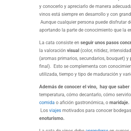
y conocerlo y apreciarlo de manera adecuada
vinos está siempre en desarrollo y con gran
Aunque cualquier persona puede disfrutar del
aportando la parte de conocimiento que la e
La cata consiste en
seguir unos pasos conc
la valoración
visual
(color, nitidez, intensida
(aromas primarios, secundarios, bouquet) y 
final). Esto se complementa con conocimiento
utilizada, tiempo y tipo de maduración y var
Además de conocer el vino, hay que saber
temperatura, cómo decantarlo, cómo servir
comida
o afición gastronómica, o
maridaje.
Los
viajes
motivados para conocer bodegas
enoturismo.
La cata de vinos debe
aprenderse
en cursos