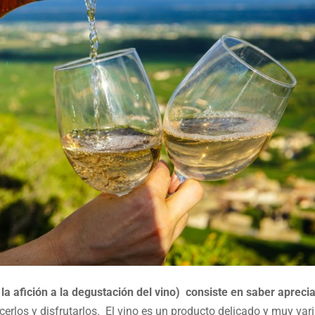
 la afición a la degustación del vino) consiste en saber apreci
erlos y disfrutarlos. El vino es un producto delicado y muy var