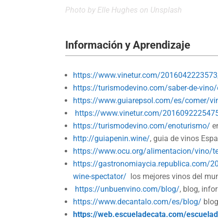
Photo by
Elle Hughes
on Unsplash
Información y Aprendizaje
https://www.vinetur.com/2016042223573/a
https://turismodevino.com/saber-de-vino
https://www.guiarepsol.com/es/comer/vin
https://www.vinetur.com/2016092225475/
https://turismodevino.com/enoturismo/
e
http://guiapenin.wine/
, guia de vinos Esp
https://www.ocu.org/alimentacion/vino/t
https://gastronomiaycia.republica.com/2
wine-spectator/
los mejores vinos del mu
https://unbuenvino.com/blog/
, blog, inf
https://www.decantalo.com/es/blog/
blo
https://web.escueladecata.com/escuela