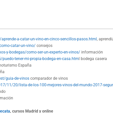
prende-a-catar-un-vino-en-cinco-sencillos-pasos.html
, aprendi
/como-catar-un-vino/
consejos
os-y-bodegas/como-ser-un-experto-en-vinos/
información
puedo-tener-mi-propia-bodega-en-casa.htm
l bodega casera
noturismo España
aña
est/guia-de-vinos
comparador de vinos
017/11/20/lista-de-los-100-mejores-vinos-del-mundo-2017-segu
ndo
ormación
g
decata
, cursos Madrid y online