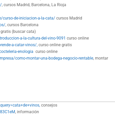
/
, cursos Madrid, Barcelona, La Rioja
urso-de-iniciacion-a-la-cata/
cursos Madrid
os/
, cursos Barcelona
 gratis (buscar cata)
troduccion-a-la-cultura-del-vino-9091
curso online
rende-a-catar-vinos/,
curso online gratis
octeleria-enologia
curso online
empresa/como-montar-una-bodega-negocio-rentable
, montar
_query=cata+de+vinos,
consejos
Wj83C1eM
, información