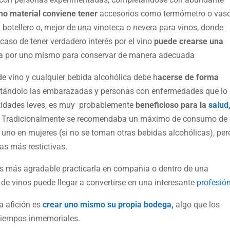
o material conviene tener
accesorios como termómetro o vas
 botellero o, mejor de una vinoteca o nevera para vinos, donde
aso de tener verdadero interés por el vino
puede crearse una
a por uno mismo para conservar de manera adecuada
e vino y cualquier bebida alcohólica debe h
acerse de forma
itándolo las embarazadas y personas con enfermedades que lo
tidades leves, es muy probablemente
beneficioso para la
salud
o. Tradicionalmente se recomendaba un máximo de consumo de
uno en mujeres (si no se toman otras bebidas alcohólicas), per
s más restictivas.
s más agradable practicarla en compañia o dentro de una
de vinos puede llegar a convertirse en una interesante
profesió
a afición es
crear uno mismo su propia bodega
,
algo que los
tiempos inmemoriales.