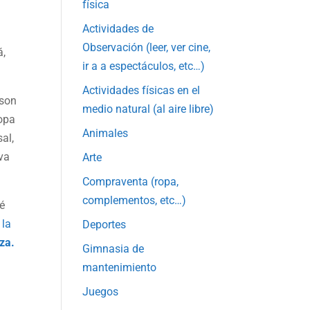
física
Actividades de
Observación (leer, ver cine,
á,
ir a a espectáculos, etc…)
Actividades físicas en el
son
medio natural (al aire libre)
copa
Animales
sal,
uva
Arte
Compraventa (ropa,
complementos, etc…)
é
 la
Deportes
za.
Gimnasia de
mantenimiento
Juegos