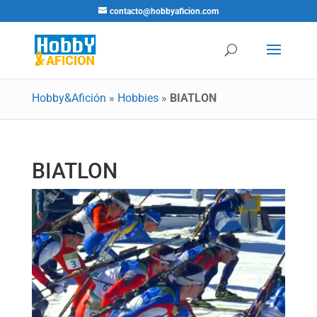
contacto@hobbyaficion.com
Hobby&Afición
»
Hobbies
»
BIATLON
BIATLON