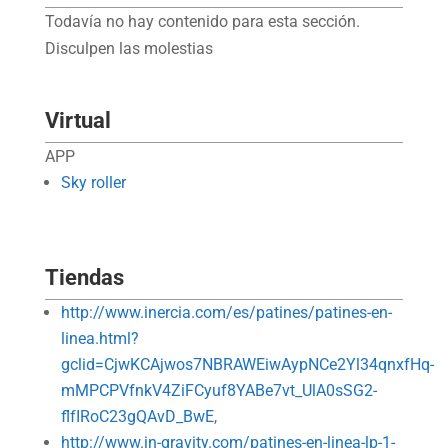
Todavía no hay contenido para esta sección.
Disculpen las molestias
Virtual
APP
Sky roller
Tiendas
http://www.inercia.com/es/patines/patines-en-
linea.html?
gclid=CjwKCAjwos7NBRAWEiwAypNCe2Yl34qnxfHq-
mMPCPVfnkV4ZiFCyuf8YABe7vt_UlA0sSG2-
flfIRoC23gQAvD_BwE
,
http://www.in-gravity.com/patines-en-linea-lp-1-