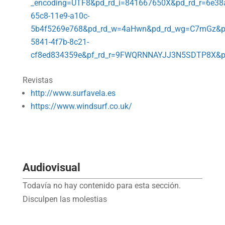
_encoding=UTF8&pd_rd_i=841667650X&pd_rd_r=6e38
65c8-11e9-a10c-
5b4f5269e768&pd_rd_w=4aHwn&pd_rd_wg=C7mGz&pf
5841-4f7b-8c21-
cf8ed834359e&pf_rd_r=9FWQRNNAYJJ3N5SDTP8X&
Revistas
http://www.surfavela.es
https://www.windsurf.co.uk/
Audiovisual
Todavía no hay contenido para esta sección.
Disculpen las molestias