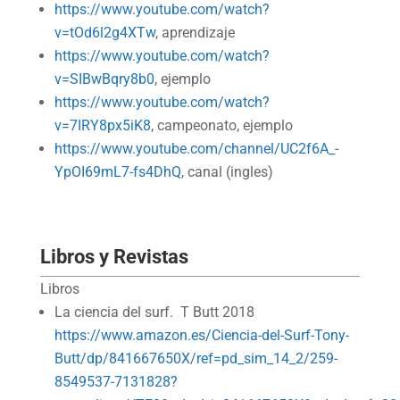
https://www.youtube.com/watch?
v=tOd6l2g4XTw
, aprendizaje
https://www.youtube.com/watch?
v=SIBwBqry8b0
, ejemplo
https://www.youtube.com/watch?
v=7IRY8px5iK8
, campeonato, ejemplo
https://www.youtube.com/channel/UC2f6A_-
YpOI69mL7-fs4DhQ
, canal (ingles)
Libros y Revistas
Libros
La ciencia del surf. T Butt 2018
https://www.amazon.es/Ciencia-del-Surf-Tony-
Butt/dp/841667650X/ref=pd_sim_14_2/259-
8549537-7131828?