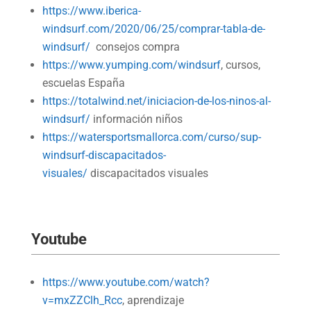
https://www.iberica-
windsurf.com/2020/06/25/comprar-tabla-de-
windsurf/
consejos compra
https://www.yumping.com/windsurf
, cursos,
escuelas España
https://totalwind.net/iniciacion-de-los-ninos-al-
windsurf/
información niños
https://watersportsmallorca.com/curso/sup-
windsurf-discapacitados-
visuales/
discapacitados visuales
Youtube
https://www.youtube.com/watch?
v=mxZZClh_Rcc
, aprendizaje