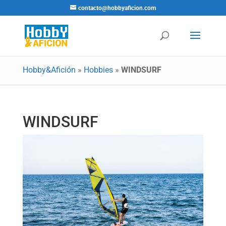
contacto@hobbyaficion.com
Hobby&Afición
»
Hobbies
»
WINDSURF
WINDSURF