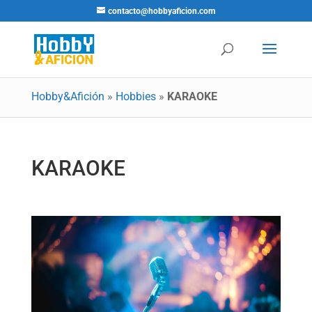
contacto@hobbyaficion.com
Hobby&Afición
»
Hobbies
»
KARAOKE
KARAOKE