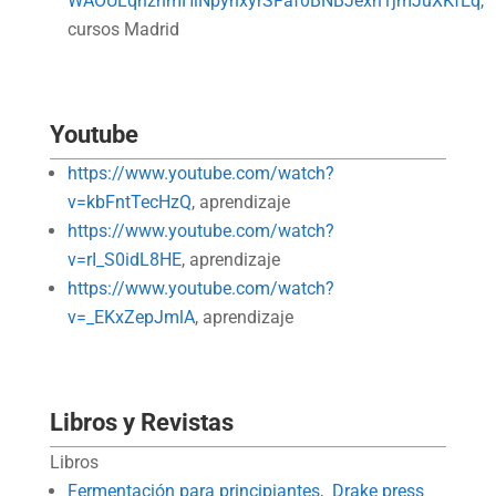
WAOULqhznmHiNpynxyrSFaf0BNBJexn1jmJuXKfEq
,
cursos Madrid
Youtube
https://www.youtube.com/watch?
v=kbFntTecHzQ
, aprendizaje
https://www.youtube.com/watch?
v=rI_S0idL8HE
, aprendizaje
https://www.youtube.com/watch?
v=_EKxZepJmlA
, aprendizaje
Libros y Revistas
Libros
Fermentación para principiantes, Drake press