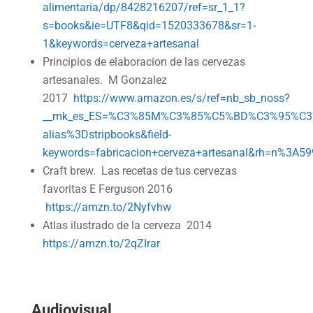
alimentaria/dp/8428216207/ref=sr_1_1?
s=books&ie=UTF8&qid=1520333678&sr=1-
1&keywords=cerveza+artesanal
Principios de elaboracion de las cervezas
artesanales. M Gonzalez
2017
https://www.amazon.es/s/ref=nb_sb_noss?
__mk_es_ES=%C3%85M%C3%85%C5%BD%C3%95%C3%9
alias%3Dstripbooks&field-
keywords=fabricacion+cerveza+artesanal&rh=n%3A5
Craft brew. Las recetas de tus cervezas
favoritas E Ferguson 2016
https://amzn.to/2Nyfvhw
Atlas ilustrado de la cerveza 2014
https://amzn.to/2qZIrar
Audiovisual