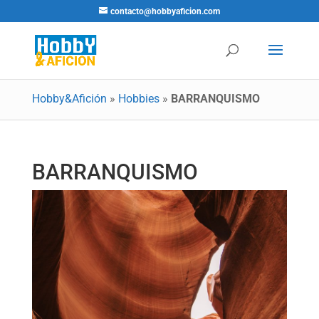
contacto@hobbyaficion.com
Hobby&Afición
»
Hobbies
»
BARRANQUISMO
BARRANQUISMO