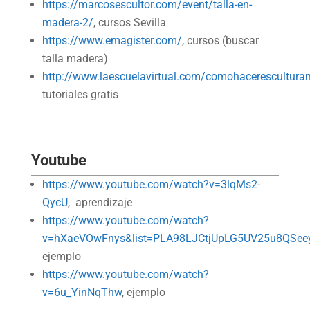
https://marcosescultor.com/event/talla-en-
madera-2/
, cursos Sevilla
https://www.emagister.com/
, cursos (buscar
talla madera)
http://www.laescuelavirtual.com/comohacerescultura
tutoriales gratis
Youtube
https://www.youtube.com/watch?v=3lqMs2-
QycU
, aprendizaje
https://www.youtube.com/watch?
v=hXaeVOwFnys&list=PLA98LJCtjUpLG5UV25u8QSee
ejemplo
https://www.youtube.com/watch?
v=6u_YinNqThw
, ejemplo