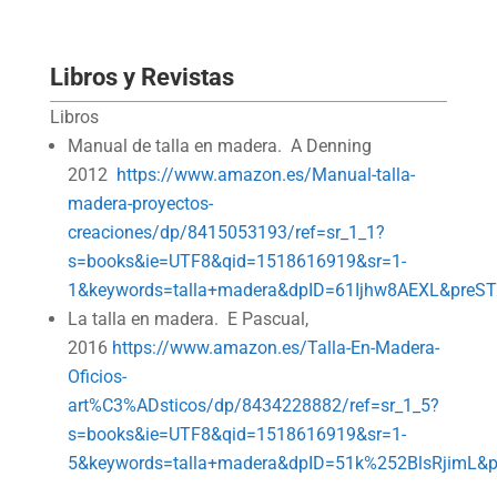
Libros y Revistas
Libros
Manual de talla en madera. A Denning
2012
https://www.amazon.es/Manual-talla-
madera-proyectos-
creaciones/dp/8415053193/ref=sr_1_1?
s=books&ie=UTF8&qid=1518616919&sr=1-
1&keywords=talla+madera&dpID=61Ijhw8AEXL&preST
La talla en madera. E Pascual,
2016
https://www.amazon.es/Talla-En-Madera-
Oficios-
art%C3%ADsticos/dp/8434228882/ref=sr_1_5?
s=books&ie=UTF8&qid=1518616919&sr=1-
5&keywords=talla+madera&dpID=51k%252BlsRjimL&p