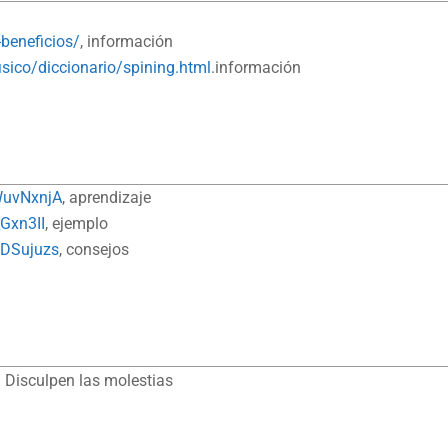
-beneficios/
, información
isico/diccionario/spining.html
.información
WuvNxnjA
, aprendizaje
Gxn3II
, ejemplo
1DSujuzs
, consejos
 Disculpen las molestias