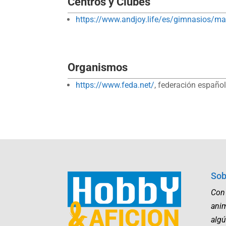
Centros y Clubes
https://www.andjoy.life/es/gimnasios/ma
Organismos
https://www.feda.net/
, federación españo
Sob
Con
ani
algú