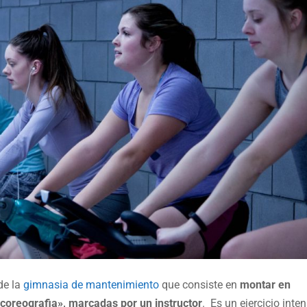
de la
gimnasia de mantenimiento
que consiste en
montar en
 «coreografia», marcadas por un instructor
. Es un ejercicio inten