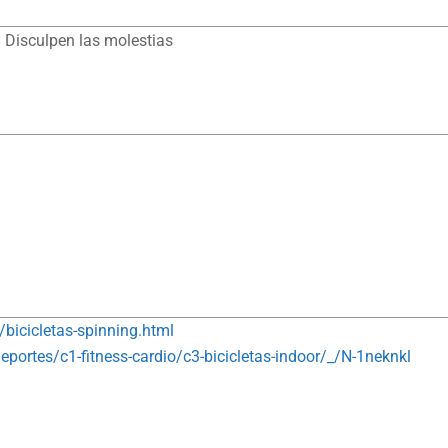
 Disculpen las molestias
bicicletas-spinning.html
portes/c1-fitness-cardio/c3-bicicletas-indoor/_/N-1neknkl