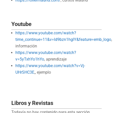
https://rollermadrid.com/
, cursos Madrid
Youtube
https://www.youtube.com/watch?
time_continue=11&v=Id9bzn1hglY&feature=emb_logo
,
información
https://www.youtube.com/watch?
v=5yTxhYo1hYo
, aprendizaje
https://www.youtube.com/watch?v=Vj-
UHrSHC3E
,, ejemplo
Libros y Revistas
Todavía no hay contenido para esta sección.