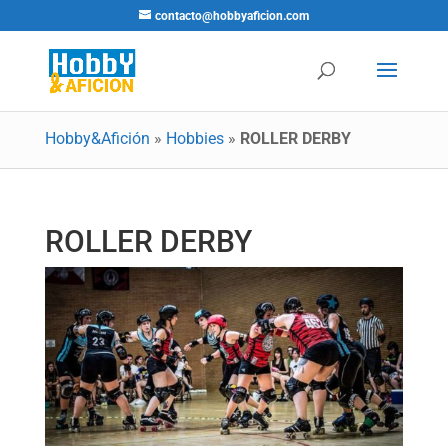
contacto@hobbyaficion.com
Hobby&Afición
»
Hobbies
»
ROLLER DERBY
ROLLER DERBY