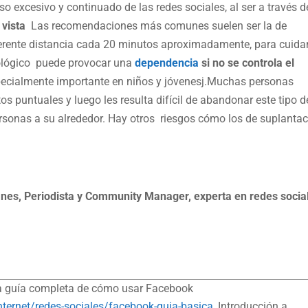
uso excesivo y continuado de las redes sociales, al ser a través d
 vista
Las recomendaciones más comunes suelen ser la de
ferente distancia cada 20 minutos aproximadamente, para cuidar
cológico puede provocar una
dependencia
si no se controla el
specialmente importante en niños y jóvenesj.Muchas personas
puntuales y luego les resulta difícil de abandonar este tipo d
ersonas a su alrededor. Hay otros riesgos cómo los de suplanta
nes, Periodista y Community Manager, experta en redes socia
a guía completa de cómo usar Facebook
ternet/redes-sociales/facebook-guia-basica
, Introducción a