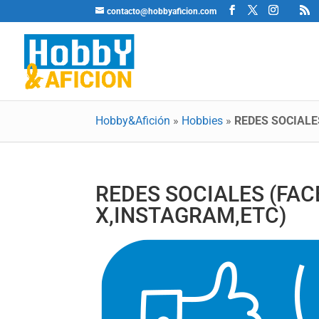
contacto@hobbyaficion.com
Hobby&Afición
»
Hobbies
»
REDES SOCIALE
REDES SOCIALES (FAC
X,INSTAGRAM,ETC)