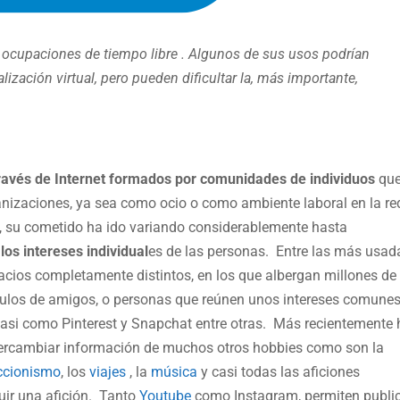
s ocupaciones de tiempo libre . Algunos de sus usos podrían
ización virtual, pero pueden dificultar la, más importante,
ravés de Internet formados por comunidades de individuos
que
ganizaciones, ya sea como ocio o como ambiente laboral en la re
s, su cometido ha ido variando considerablemente hasta
os intereses individual
es de las personas. Entre las más usad
acios completamente distintos, en los que albergan millones de
rculos de amigos, o personas que reúnen unos intereses comunes
asi como Pinterest y Snapchat entre otras. Más recientemente 
ntercambiar información de muchos otros hobbies como son la
ccionismo
, los
viajes
, la
música
y casi todas las aficiones
uir una afición. Tanto
Youtube
como Instagram, permiten publi