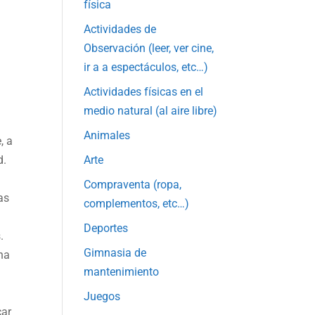
física
Actividades de
Observación (leer, ver cine,
ir a a espectáculos, etc…)
Actividades físicas en el
medio natural (al aire libre)
Animales
, a
d.
Arte
Compraventa (ropa,
as
complementos, etc…)
Deportes
.
Gimnasia de
ha
mantenimiento
Juegos
car