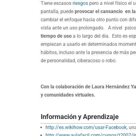
Tiene escasos
riesgos
pero a nivel físico el 
pantalla, puede
provocar el cansancio en la
cambiar el enfoque hacia otro punto con di
vista ante un uso prolongado. A nivel psi
tiempo de uso
a lo largo del día. Esto es e
empiezan a usarlo en determinados momentos 
hábitos, incluso ante la presencia de más p
de personalidad, ciberacoso o robo.
Con la colaboración de Laura Hernández Ya
y comunidades virtuales.
Información y Aprendizaje
http://es.wikihow.com/usar-Facebook
, un
http://www.aulafacil.com/cursos/t2007/in