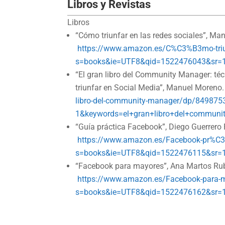
Libros y Revistas
Libros
“Cómo triunfar en las redes sociales”, Ma
https://www.amazon.es/C%C3%B3mo-triun
s=books&ie=UTF8&qid=1522476043&sr=1-
“El gran libro del Community Manager: técn
triunfar en Social Media”, Manuel Moreno
libro-del-community-manager/dp/84987
1&keywords=el+gran+libro+del+communi
“Guía práctica Facebook”, Diego Guerrero 
https://www.amazon.es/Facebook-pr%C3%
s=books&ie=UTF8&qid=1522476115&sr=
“Facebook para mayores”, Ana Martos Ru
https://www.amazon.es/Facebook-para-
s=books&ie=UTF8&qid=1522476162&sr=1