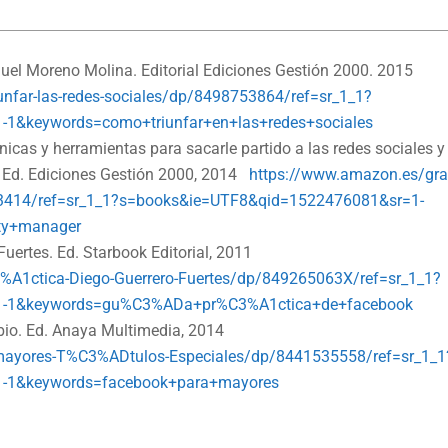
nuel Moreno Molina. Editorial Ediciones Gestión 2000. 2015
far-las-redes-sociales/dp/8498753864/ref=sr_1_1?
1&keywords=como+triunfar+en+las+redes+sociales
icas y herramientas para sacarle partido a las redes sociales y
. Ed. Ediciones Gestión 2000, 2014
https://www.amazon.es/gra
53414/ref=sr_1_1?s=books&ie=UTF8&qid=1522476081&sr=1-
ty+manager
Fuertes. Ed. Starbook Editorial, 2011
A1ctica-Diego-Guerrero-Fuertes/dp/849265063X/ref=sr_1_1?
1-1&keywords=gu%C3%ADa+pr%C3%A1ctica+de+facebook
bio. Ed. Anaya Multimedia, 2014
mayores-T%C3%ADtulos-Especiales/dp/8441535558/ref=sr_1_1
-1&keywords=facebook+para+mayores