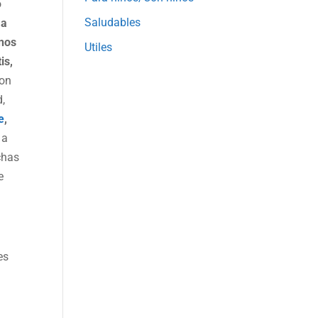
o
Saludables
 a
onos
Utiles
is,
con
d,
e
,
 a
chas
e
es