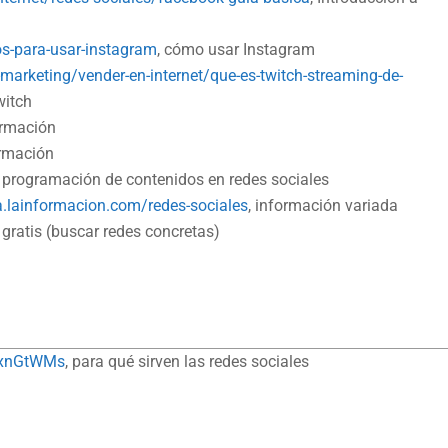
os-para-usar-instagram
, cómo usar Instagram
marketing/vender-en-internet/que-es-twitch-streaming-de-
witch
ormación
ormación
e programación de contenidos en redes sociales
ia.lainformacion.com/redes-sociales
, información variada
e gratis (buscar redes concretas)
wxnGtWMs
, para qué sirven las redes sociales