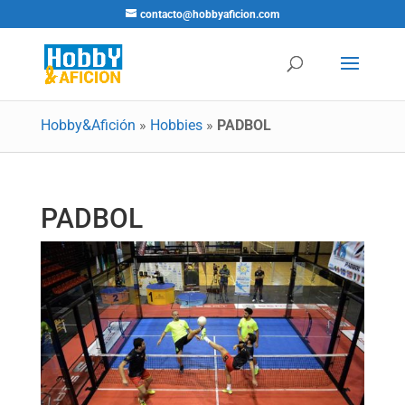
contacto@hobbyaficion.com
Hobby&Afición
»
Hobbies
»
PADBOL
PADBOL