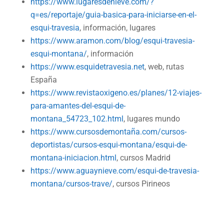
https://www.lugaresdenieve.com/?
q=es/reportaje/guia-basica-para-iniciarse-en-el-
esqui-travesia
, información, lugares
https://www.aramon.com/blog/esqui-travesia-
esqui-montana/
, información
https://www.esquidetravesia.net
, web, rutas
España
https://www.revistaoxigeno.es/planes/12-viajes-
para-amantes-del-esqui-de-
montana_54723_102.html
, lugares mundo
https://www.cursosdemontaña.com/cursos-
deportistas/cursos-esqui-montana/esqui-de-
montana-iniciacion.html
, cursos Madrid
https://www.aguaynieve.com/esqui-de-travesia-
montana/cursos-trave/
, cursos Pirineos