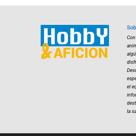
Sob
Con
ani
algú
disf
Desd
esp
el e
info
dest
la s