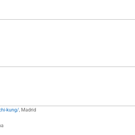
chi-kung/
, Madrid
na