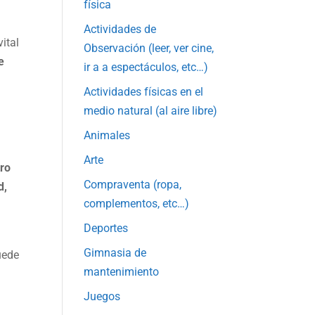
física
Actividades de
vital
Observación (leer, ver cine,
e
ir a a espectáculos, etc…)
Actividades físicas en el
medio natural (al aire libre)
Animales
Arte
ro
Compraventa (ropa,
d,
complementos, etc…)
Deportes
Gimnasia de
uede
mantenimiento
Juegos