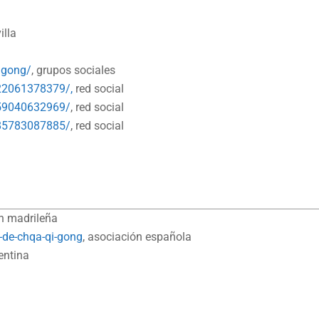
illa
igong/
, grupos sociales
22061378379/,
red social
359040632969/
, red social
685783087885/
, red social
n madrileña
a-de-chqa-qi-gong
, asociación española
entina