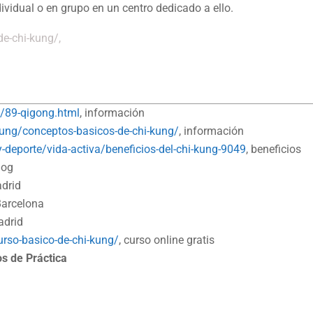
dividual o en grupo en un centro dedicado a ello.
e-chi-kung/,
/89-qigong.html
, información
kung/conceptos-basicos-de-chi-kung/
, información
-deporte/vida-activa/beneficios-del-chi-kung-9049
, beneficios
blog
adrid
Barcelona
adrid
urso-basico-de-chi-kung/
, curso online gratis
s de Práctica