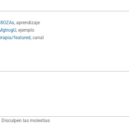
ra8OZAs
, aprendizaje
MgtrogU
, ejemplo
rapia/featured
, canal
1
 Disculpen las molestias