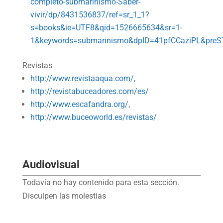
completo-submarinismo-Saber-
vivir/dp/8431536837/ref=sr_1_1?
s=books&ie=UTF8&qid=1526665634&sr=1-
1&keywords=submarinismo&dpID=41pfCCaziPL&preS
Revistas
http://www.revistaaqua.com/
,
http://revistabuceadores.com/es/
http://www.escafandra.org/
,
http://www.buceoworld.es/revistas/
Audiovisual
Todavía no hay contenido para esta sección.
Disculpen las molestias