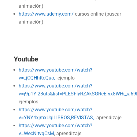
animación)
https://www.udemy.com/
cursos online (buscar
animación)
Youtube
https://www.youtube.com/watch?
v=_jCQHhKeQuo,
ejemplo
https://www.youtube.com/watch?
v=j9p1Yj28uts&list=PLESFIyRZAkSGReEryx8WHi_ia6
ejemplos
https://www.youtube.com/watch?
v=YNY4xjmxUqILIBROS,REVISTAS,
aprendizaje
https://www.youtube.com/watch?
v=WecNItvqCsM
, aprendizaje