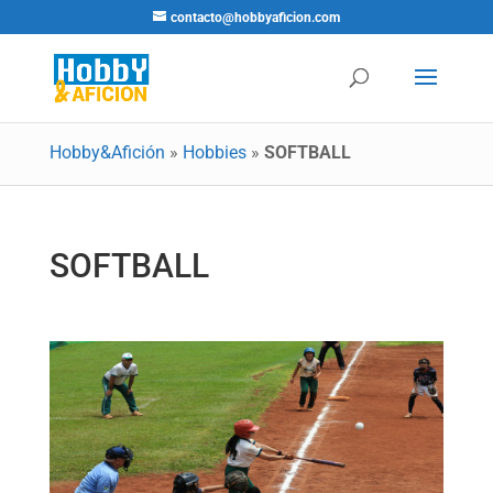
contacto@hobbyaficion.com
Hobby&Afición
»
Hobbies
»
SOFTBALL
SOFTBALL