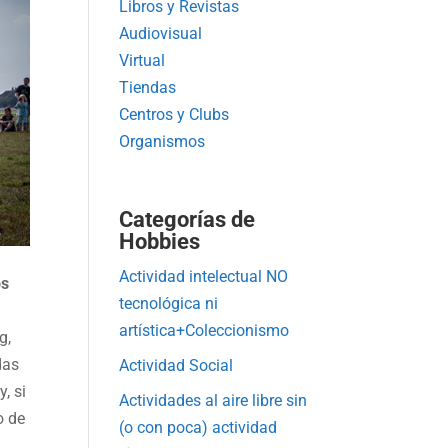
Libros y Revistas
Audiovisual
Virtual
Tiendas
Centros y Clubs
Organismos
Categorías de
Hobbies
Actividad intelectual NO
os
tecnológica ni
artística+Coleccionismo
g,
das
Actividad Social
, si
Actividades al aire libre sin
o de
(o con poca) actividad