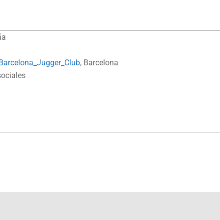
ña
/Barcelona_Jugger_Club
, Barcelona
sociales