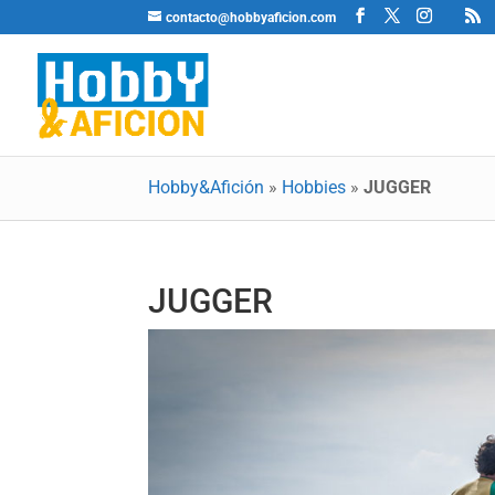
contacto@hobbyaficion.com
Hobby&Afición
»
Hobbies
»
JUGGER
JUGGER