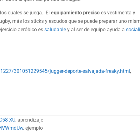
los cuales se juega. El
equipamiento preciso
es vestimenta y
o rugby, más los sticks y escudos que se puede preparar uno mis
ercicio aeróbico es
saludable
y al ser de equipo ayuda a
social
1227/301051229545/jugger-deporte-salvajada-freaky.html
,
sC58-XU
, aprendizaje
VhMVWmdUw
, ejemplo