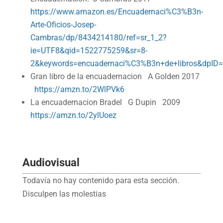
https://www.amazon.es/Encuadernaci%C3%B3n-
Arte-Oficios-Josep-
Cambras/dp/8434214180/ref=sr_1_2?
ie=UTF8&qid=1522775259&sr=8-
2&keywords=encuadernaci%C3%B3n+de+libros&dpID
Gran libro de la encuadernacion A Golden 2017
https://amzn.to/2WlPVk6
La encuadernacion Bradel G Dupin 2009
https://amzn.to/2ylUoez
Audiovisual
Todavía no hay contenido para esta sección.
Disculpen las molestias