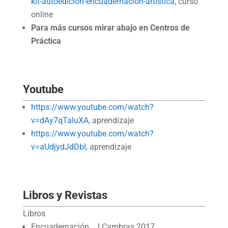
kit-autoedicion-encuadernacion-artistica
, curso
online
Para más cursos mirar abajo en Centros de
Práctica
Youtube
https://www.youtube.com/watch?
v=dAy7qTaluXA
, aprendizaje
https://www.youtube.com/watch?
v=aUdjydJdDbI
, aprendizaje
Libros y Revistas
Libros
Encuadernación. J Cambras 2017