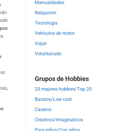
Manualidades
s
endo
Relajación
adir
Tecnología
ipos
Vehículos de motor
la
Viajar
Voluntariado
o
vez
Grupos de Hobbies
más,
20 mejores hobbies/Top 20
Baratos/Low cost
so
Caseros
Creativos/Imaginativos
Para niños/Con niños