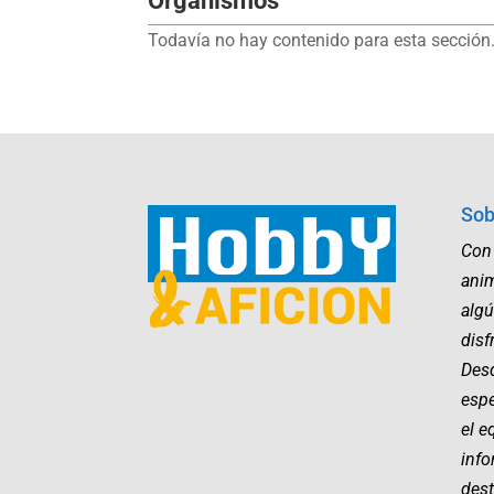
Organismos
Todavía no hay contenido para esta sección.
Sob
Con
ani
algú
disf
Desd
esp
el e
info
dest