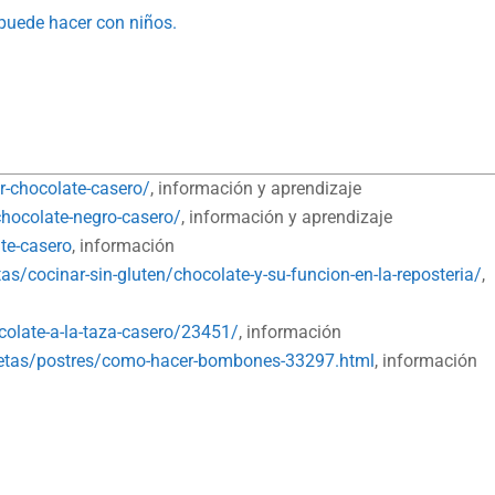
puede hacer con niños.
-chocolate-casero/
, información y aprendizaje
ocolate-negro-casero/
, información y aprendizaje
ate-casero
, información
as/cocinar-sin-gluten/chocolate-y-su-funcion-en-la-reposteria/
,
olate-a-la-taza-casero/23451/
, información
etas/postres/como-hacer-bombones-33297.html
, información