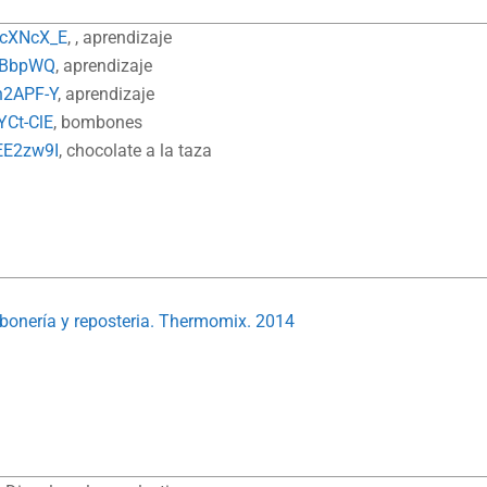
jcXNcX_E
, , aprendizaje
sxBbpWQ
, aprendizaje
h2APF-Y
, aprendizaje
YCt-ClE
, bombones
EE2zw9I
, chocolate a la taza
mbonería y reposteria. Thermomix. 2014