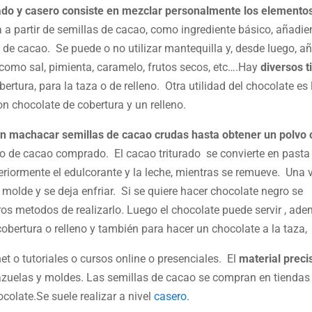
nado y casero consiste en mezclar personalmente los elemento
a a partir de semillas de cacao, como ingrediente básico, añadi
de cacao. Se puede o no utilizar mantequilla y, desde luego, añ
 como sal, pimienta, caramelo, frutos secos, etc….Hay
diversos t
bertura, para la taza o de relleno. Otra utilidad del chocolate es 
on chocolate de cobertura y un relleno.
en machacar semillas de cacao crudas hasta obtener un polvo 
o de cacao comprado. El cacao triturado se convierte en pasta
riormente el edulcorante y la leche, mientras se remueve. Una 
 molde y se deja enfriar. Si se quiere hacer chocolate negro se
os metodos de realizarlo. Luego el chocolate puede servir , ade
bertura o relleno y también para hacer un chocolate a la taza,
t o tutoriales o cursos online o presenciales. El
material preci
 cazuelas y moldes. Las semillas de cacao se compran en tiendas
colate.Se suele realizar a nivel
casero.