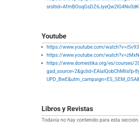
srsltid=AfmBOoqGsDZ6JyeQw2IG4Nv0dK
Youtube
https://www.youtube.com/watch?v=iSv9
https://www.youtube.com/watch?v=zM
https://www.domestika.org/es/courses/2030
gad_source=2&gclid=EAIaIQobChMIisf
UPD_BwE&utm_campaign=ES_SEM_DSA&u
Libros y Revistas
Todavía no hay contenido para esta sección.