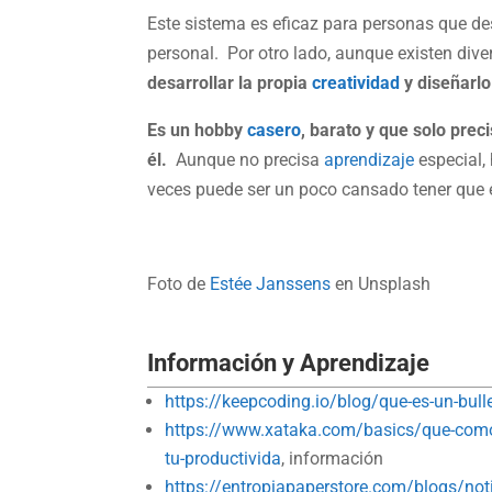
Este sistema es eficaz para personas que de
personal. Por otro lado, aunque existen diver
desarrollar la propia
creatividad
y diseñarl
Es un hobby
casero
, barato y que solo prec
él.
Aunque no precisa
aprendizaje
especial, 
veces puede ser un poco cansado tener que e
Foto de
Estée Janssens
en Unsplash
Información y Aprendizaje
https://keepcoding.io/blog/que-es-un-bull
https://www.xataka.com/basics/que-como-f
tu-productivida
, información
https://entropiapaperstore.com/blogs/notici