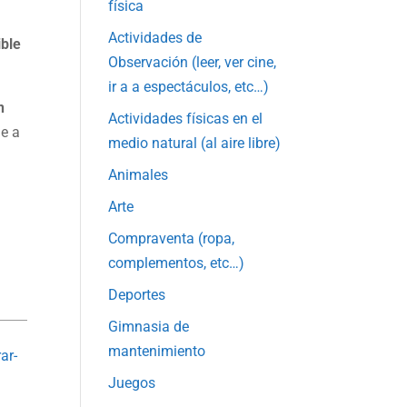
física
Actividades de
ible
Observación (leer, ver cine,
ir a a espectáculos, etc…)
n
Actividades físicas en el
ue a
medio natural (al aire libre)
Animales
Arte
Compraventa (ropa,
complementos, etc…)
Deportes
Gimnasia de
mantenimiento
ar-
Juegos