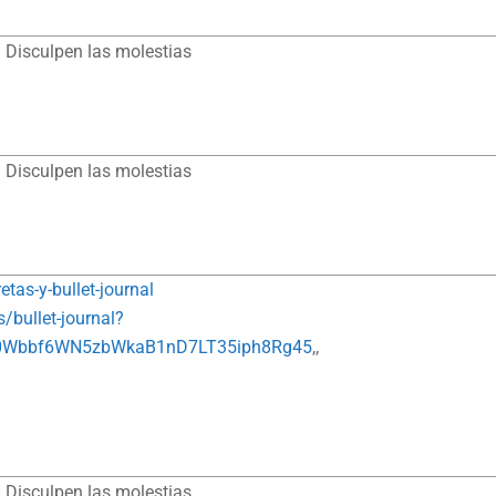
 Disculpen las molestias
 Disculpen las molestias
tas-y-bullet-journal
/bullet-journal?
A0Wbbf6WN5zbWkaB1nD7LT35iph8Rg45
,,
 Disculpen las molestias