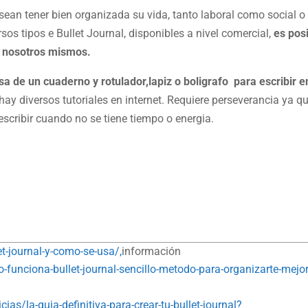
sean tener bien organizada su vida, tanto laboral como social o
sos tipos e Bullet Journal, disponibles a nivel comercial,
es pos
o nosotros mismos.
isa de un cuaderno y rotulador,lapiz o boligrafo para escribir e
hay diversos tutoriales en internet. Requiere perseverancia ya q
scribir cuando no se tiene tiempo o energia.
et-journal-y-como-se-usa/,
información
unciona-bullet-journal-sencillo-metodo-para-organizarte-mejor
as/la-guia-definitiva-para-crear-tu-bullet-journal?