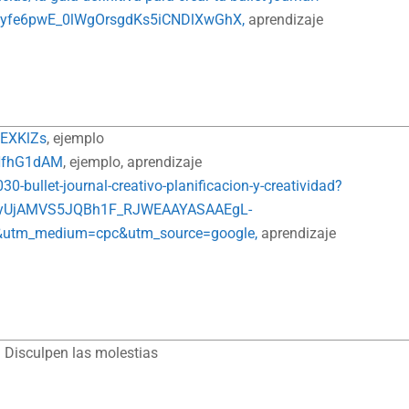
yfe6pwE_0lWgOrsgdKs5iCNDlXwGhX,
aprendizaje
3EXKlZs
, ejemplo
xNfhG1dAM
, ejemplo, aprendizaje
-bullet-journal-creativo-planificacion-y-creatividad?
p-8yUjAMVS5JQBh1F_RJWEAAYASAAEgL-
tm_medium=cpc&utm_source=google,
aprendizaje
 Disculpen las molestias