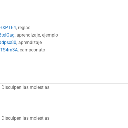
UHXPTE4
, reglas
8teIGag
, aprendizaje, ejemplo
Ddpsx80
, aprendizaje
F_TS4m3A
, campeonato
 Disculpen las molestias
 Disculpen las molestias