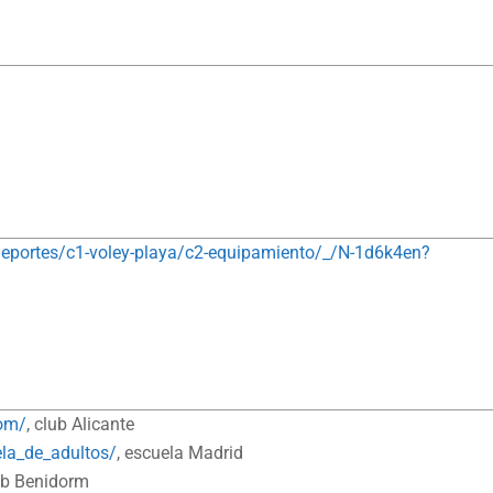
deportes/c1-voley-playa/c2-equipamiento/_/N-1d6k4en?
com/
, club Alicante
la_de_adultos/
, escuela Madrid
lub Benidorm