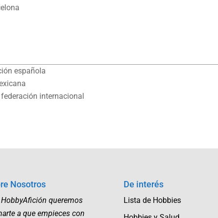
celona
ación española
mexicana
, federación internacional
re Nosotros
De interés
 HobbyAfición queremos
Lista de Hobbies
marte a que empieces con
Hobbies y Salud