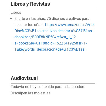
Libros y Revistas
Libros
El arte en las uñas, 75 diseños creativos para
decorar tus uñas.
https://www.amazon.es/Arte-
Dise%C3%B1os-creativos-decorar-u%C3%B1as-
ebook/dp/B00E8KNE5G/ref=sr_1_1?
s=books&ie=UTF8&qid=1522341925&sr=1-
1&keywords=decoracion+de+u%C3%B1as
Audiovisual
Todavía no hay contenido para esta sección.
Disculpen las molestias