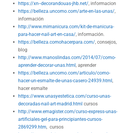
https://xn--decorandouas-jhb.net/
, informacion
https://belleza.uncomo.com/arte-en-las-unas/
,
información
http://www.mimanicura.com/kit-de-manicura-
para-hacer-nail-art-en-casa/
, información.
https://belleza.comohacerpara.com/
, consejos,
blog
http://www.manoslindas.com/2014/07/como-
aprender-decorar-unas.html
, aprender
https://belleza.uncomo.com/articulo/como-
hacer-un-esmalte-de-unas-casero-24939.html
,
hacer esmalte
https://www.unasyestetica.com/curso-unas-
decoradas-nail-art-madrid.html
cursos
http://www.emagister.com/curso-express-unas-
artificiales-gel-para-principiantes-cursos-
2869299.htm
, cursos