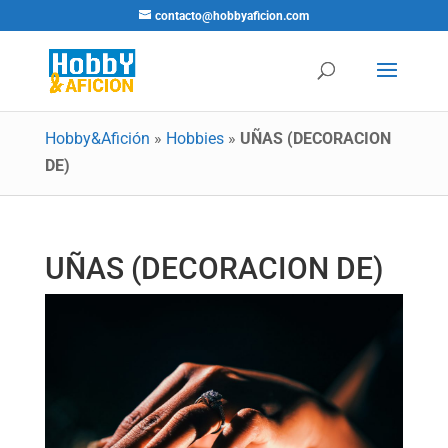
contacto@hobbyaficion.com
Hobby&Afición
»
Hobbies
»
UÑAS (DECORACION
DE)
UÑAS (DECORACION DE)