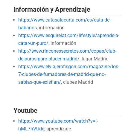
Información y Aprendizaje
https://www.catasalacarta.com/es/cata-de-
habano
s, información
https://www.esquirelat.com/lifestyle/aprende-a-
catar-un-puro/
, información
http://www.rinconessecretos.com/copas/club-
de-puros-puro-placer-madrid
/, lugar Madrid
https://www.elviajerofisgon.com/magazine/los-
7-clubes-de-fumadores-de-madrid-que-no-
sabias-que-existian/
, clubes Madrid
Youtube
https://www.youtube.com/watch?v=i-
hML7hVUdc
, aprendizaje